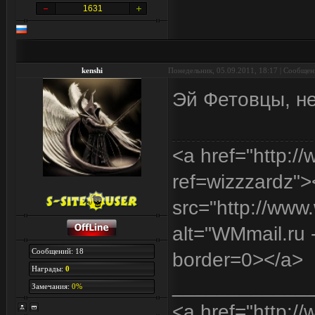
1631
kenshi
Понедельник, 05.09.2011, 18:17 | Сообще
Эй Фетовцы, н
<a href="http:/
ref=wizzzardz"
src="http://www
alt="WMmail.ru
Сообщений: 18
border=0></a>
Награды:
0
____________
Замечания:
0%
<a href="http:/