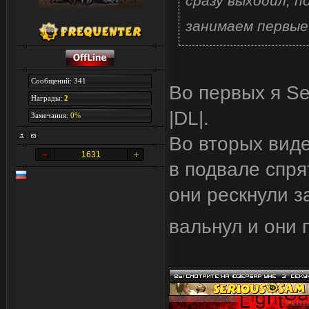
сразу выходил, п
занимаем первые
Сообщений: 341
Во первых я Se
Награды:
2
|DL|.
Замечания:
0%
Во вторых виде
1631
в подвале спря
они рескнули за
вальнул и они 