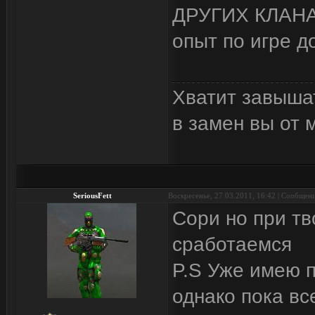
ДРУГИХ КЛАНАХ
опыт по игре д
Хватит завыша
в замен вы от 
SeriousFett
Воскресенье, 27.03.2011, 16:42 | Сообщен
Сори но при тв
сработаемся
P.S Уже имею п
однако пока вс