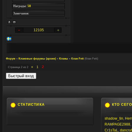
Награды:
58
Замечания:
12105
Форум
»
Клановые форумы (архив)
»
Кланы
»
Клан Fett
(Клан Fett)
2
«
1
Страница
2
из
2
СТАТИСТИКА
КТО СЕГ
shadow_tin
,
Hem
RAMPAGE2988
,
Cr1sTaL
,
dancraf