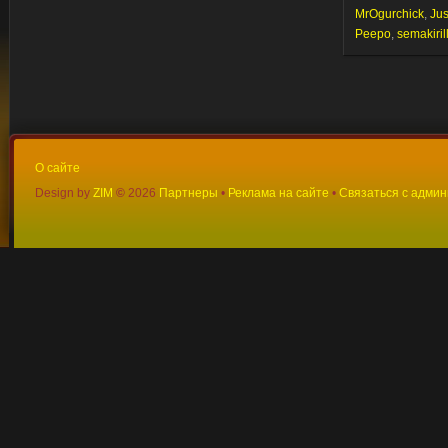
MrOgurchick
,
Jus
Peepo
,
semakiril
О сайте
Design by
ZIM
©
2026
Партнеры
•
Реклама на сайте
•
Связаться с адми