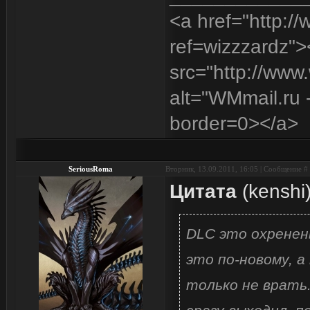
<a href="http:/
ref=wizzzardz"
src="http://www
alt="WMmail.ru
border=0></a>
SeriousRoma
Вторник, 13.09.2011, 16:05 | Сообщение #
Цитата
(
kenshi
DLC это охренены
это по-новому, а
только не врать.