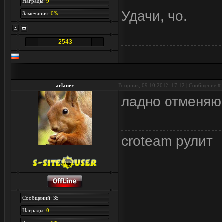
Награды:
9
Удачи, чо.
Замечания:
0%
2543
arlaner
Вторник, 09.10.2012, 17:12 | Сообщение #
ладно отменяю
croteam рулит
Сообщений: 35
Награды:
0