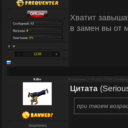
Хватит завыша
Сообщений: 93
в замен вы от 
Награды:
8
Замечания:
0%
1136
Killer
Воскресенье, 27.03.2011, 17:00 | Сообщен
Цитата
(
Seriou
при твоем возра
Защеканец