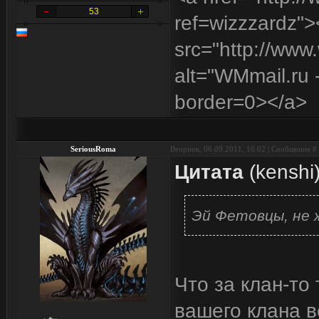
53
ref=wizzzardz"
src="http://www
alt="WMmail.ru
border=0></a>
SeriousRoma
Вторник, 06.09.2011, 16:02 | Сообщение #
Цитата
(
kenshi
Эй Фетовцы, не 
Что за клан-то
вашего клана 