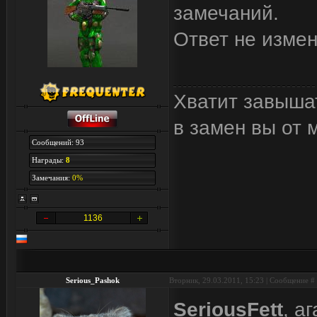
замечаний.
Ответ не измен
Хватит завыша
в замен вы от 
Сообщений: 93
Награды:
8
Замечания:
0%
1136
Serious_Pashok
Вторник, 29.03.2011, 15:23 | Сообщение #
SeriousFett
, а