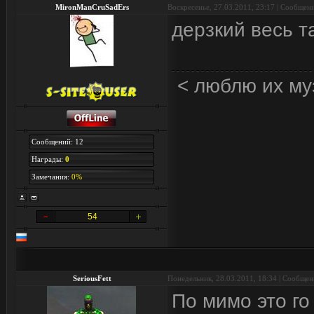
MironManCruSadErs
Воскресенье, 27.03.2011, 23:17 | Сообщен
дерзкий весь та
< люблю их му
Сообщений: 12
Награды:
0
Замечания:
0%
54
SeriousFett
Понедельник, 28.03.2011, 18:34 | Сообще
По мимо это го