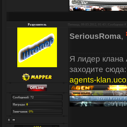
Разрушитель
Пятница, 09.03.2012, 01:43 | Сообщение #
SeriousRoma
,
Я лидер клана А
заходите сюда:
agents-klan.uco
Сообщений: 72
Награды:
0
Замечания:
0%