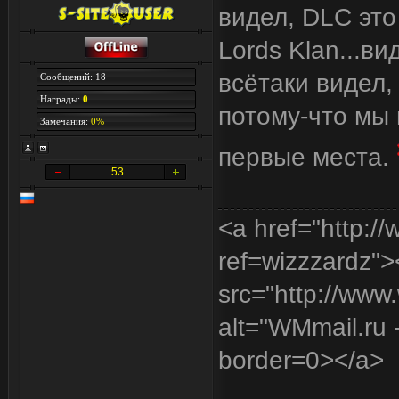
видел, DLC это
Lords Klan...ви
всётаки видел,
Сообщений: 18
Награды:
0
потому-что мы 
Замечания:
0%
первые места.
53
<a href="http:/
ref=wizzzardz"
src="http://www
alt="WMmail.ru
border=0></a>
____________