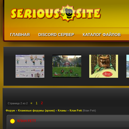
ГЛАВНАЯ
DISCORD СЕРВЕР
КАТАЛОГ ФАЙЛОВ
2
«
1
Страница
2
из
2
Форум
»
Клановые форумы (архив)
»
Кланы
»
Клан Fett
(Клан Fett)
КЛАН FETT