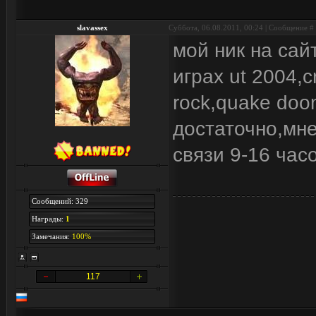
slavassex
Суббота, 06.08.2011, 00:24 | Сообщение #
мой ник на сай
играх ut 2004,cr
rock,quake doo
достаточно,мне 
связи 9-16 часо
Сообщений: 329
Награды:
1
Замечания:
100%
117