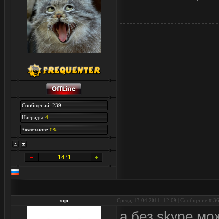
Сообщений: 239
Награды:
4
Замечания:
0%
1471
зорг
Среда, 13.04.2011, 12:09 | Сообщение #
36
а без skype мо