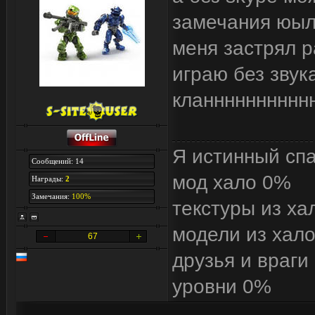
замечания юыли
меня застрял р
играю без звук
кланннннннннн
Я истинный сп
Сообщений: 14
мод хало 0%
Награды:
2
Замечания:
100%
текстуры из ха
модели из хал
67
друзья и враги
уровни 0%