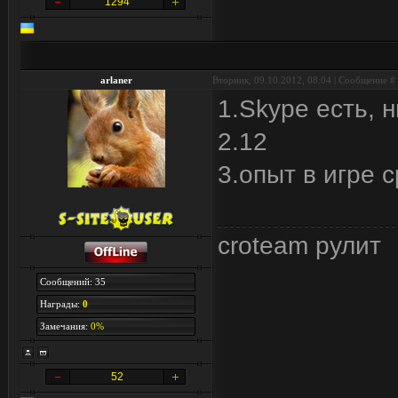
1294
arlaner
Вторник, 09.10.2012, 08:04 | Сообщение #
1.Skype есть, н
2.12
3.опыт в игре 
croteam рулит
Сообщений: 35
Награды:
0
Замечания:
0%
52