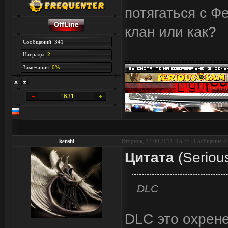
потягаться с Ф
клан или как?
Сообщений: 341
Награды:
2
Замечания:
0%
1631
kenshi
Вторник, 13.09.2011, 15:35 | Сообщение #
Цитата
(
Serio
DLC
DLC это охрене