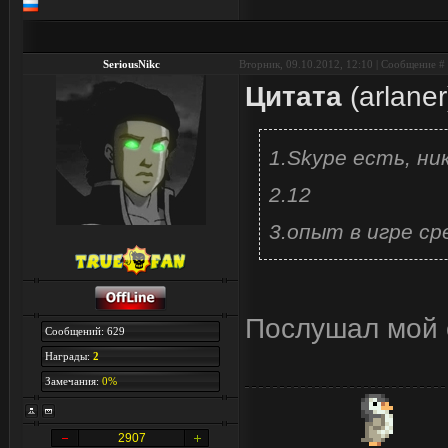
SeriousNikc
Вторник, 09.10.2012, 12:10 | Сообщение #
Цитата
(
arlaner
1.Skype есть, ник
2.12
3.опыт в игре ср
Послушал мой 
Сообщений: 629
Награды:
2
Замечания:
0%
2907