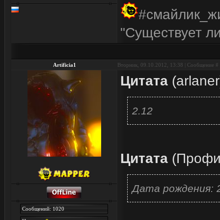
#смайлик_ж
"Существует ли
Artificia1
Вторник, 09.10.2012, 13:38 | Сообщение #
Цитата
(
arlaner
2.12
Цитата
(
Профи
Дата рождения: 2
Сообщений: 1020