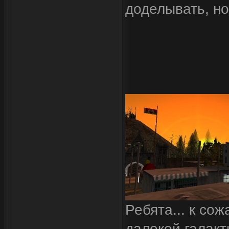
доделывать, но
Ребята... к со
далекой галакт