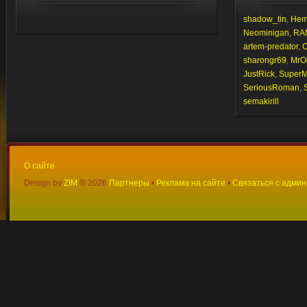
shadow_tin
,
Hem
Neominigan
,
RA
artem-predator
,
C
sharongr69
,
MrO
JustRick
,
Super
SeriousRoman
,
semakirill
О сайте
Design by
ZIM
©
2026
Партнеры
•
Реклама на сайте
•
Связаться с адми