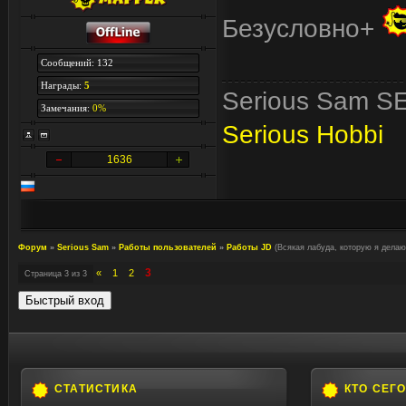
Безусловно+
Сообщений: 132
Награды:
5
Serious Sam SE
Замечания:
0%
Serious Hobbi
1636
Форум
»
Serious Sam
»
Работы пользователей
»
Работы JD
(Всякая лабуда, которую я делаю
3
«
1
2
Страница
3
из
3
СТАТИСТИКА
КТО СЕГ