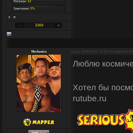
Награды:
12
Замечания:
0%
3369
Mechanixx
Среда, 18.09.2013, 22:18 | Сообщение #
69
Люблю космиче
Хотел бы посмо
rutube.ru