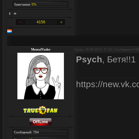
Замечания:
0%
4156
MentalVader
Среда, 18.09.2013, 17:26 | Сообщение #
68
Psych
, Бетя!!1
https://new.vk.
Сообщений: 704