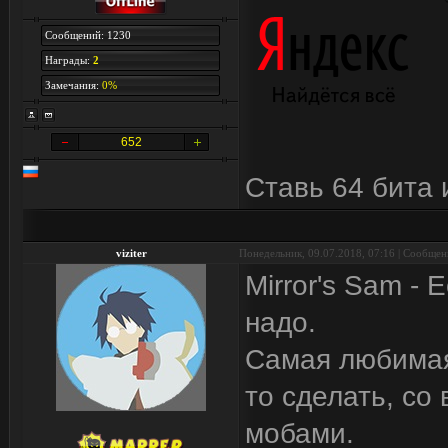
Сообщений: 1230
Награды:
2
Замечания:
0%
652
Ставь 64 бита 
viziter
Понедельник, 09.07.2018, 07:16 | Сообще
Mirror's Sam -
надо.
Самая любимая 
то сделать, со
мобами.