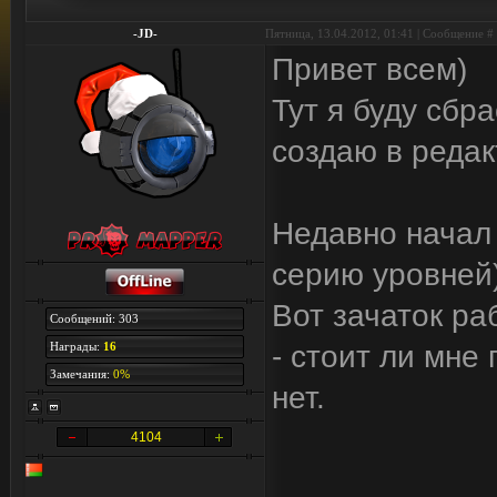
-JD-
Пятница, 13.04.2012, 01:41 | Сообщение #
Привет всем)
Тут я буду сбр
создаю в редак
Недавно начал
серию уровней)
Вот зачаток р
Сообщений: 303
Награды:
16
- стоит ли мне
Замечания:
0%
нет.
4104