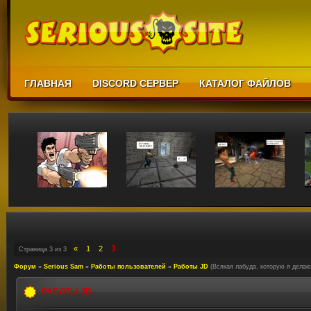
ГЛАВНАЯ
DISCORD СЕРВЕР
КАТАЛОГ ФАЙЛОВ
3
«
1
2
Страница
3
из
3
Форум
»
Serious Sam
»
Работы пользователей
»
Работы JD
(Всякая лабуда, которую я делаю
РАБОТЫ JD