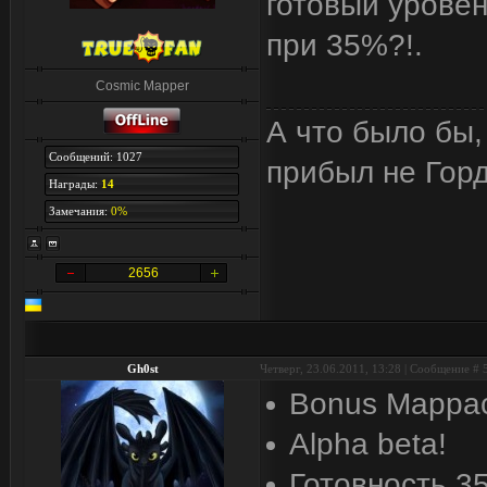
готовый уровен
при 35%?!.
Cosmic Mapper
А что было бы,
Сообщений: 1027
прибыл не Горд
Награды:
14
Замечания:
0%
2656
Gh0st
Четверг, 23.06.2011, 13:28 | Сообщение #
Bonus Mappac
Alpha beta!
Готовность 3