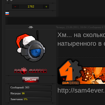
1762
-JD-
Четверг, 23.06.2011, 16:04 | Сообщение #
Хм... на скольк
натыренного в
Сообщений: 303
http://sam4ever
Награды:
16
Замечания:
0%