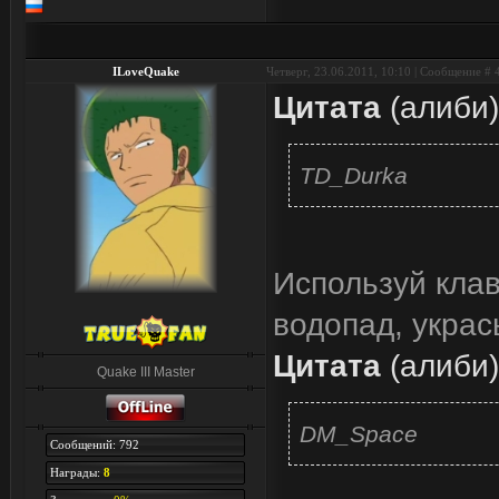
ILoveQuake
Четверг, 23.06.2011, 10:10 | Сообщение #
Цитата
(
алиби
)
TD_Durka
Используй клав
водопад, украс
Цитата
(
алиби
)
Quake III Master
DM_Space
Сообщений: 792
Награды:
8