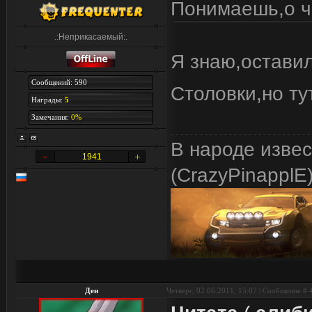
Понимаешь,о 
.:Неприкасаемый:.
Я знаю,оставил
Сообщений: 590
Столовки,но ту
Награды:
5
Замечания:
0%
В народе изве
1941
(CrazyPinapplE
Ден
Четверг, 02.06.2011, 15:07 | Сообщение #