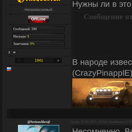
Нужны ли в эт
.:Неприкасаемый:.
Сообщение о
Сообщений: 590
Награды:
5
Замечания:
0%
В народе изве
1941
(CrazyPinapplE
@SeriousAlex@
Среда, 22.06.2011, 14:54 | Сообщение #
47
Несомненно. Во