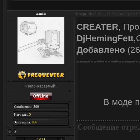
алиби
Четверг, 26.05.2011, 17:22 | Сообщение #
CREATER
, Пр
DjHemingFett
,
Добавлено
(26
----------------------
.:Неприкасаемый:.
В моде 
Сообщений: 590
Награды:
5
Замечания:
0%
Сообщение отре