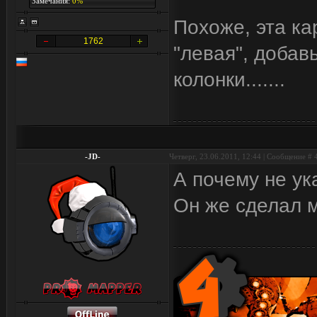
Замечания:
0%
Похоже, эта ка
1762
"левая", добав
колонки.......
-JD-
Четверг, 23.06.2011, 12:44 | Сообщение #
А почему не ук
Он же сделал м