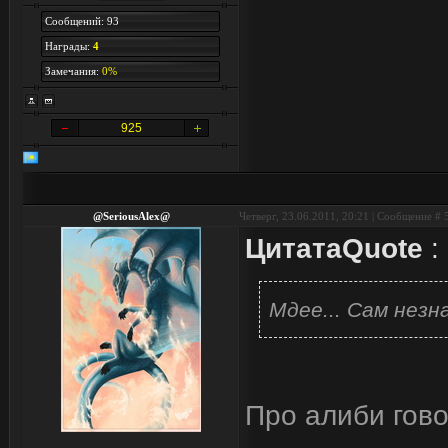
Сообщений: 93
Награды:
4
Замечания:
0%
925
@SeriousAlex@
Четверг, 23.06.2011, 20:21 | Сообщение #
Цитата
Quote
:
Мдее... Сам нез
Про алиби гов