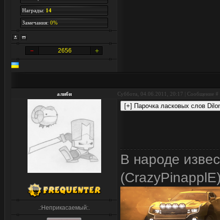
Награды:
14
Замечания:
0%
2656
алиби
Суббота, 04.06.2011, 20:17 | Сообщение #
В народе изве
(CrazyPinapplE
.:Неприкасаемый:.