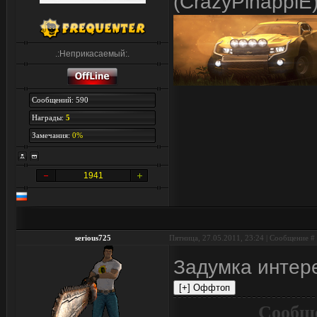
(CrazyPinapplE
.:Неприкасаемый:.
Сообщений: 590
Награды:
5
Замечания:
0%
1941
serious725
Пятница, 27.05.2011, 23:24 | Сообщение #
Задумка интер
Сообще