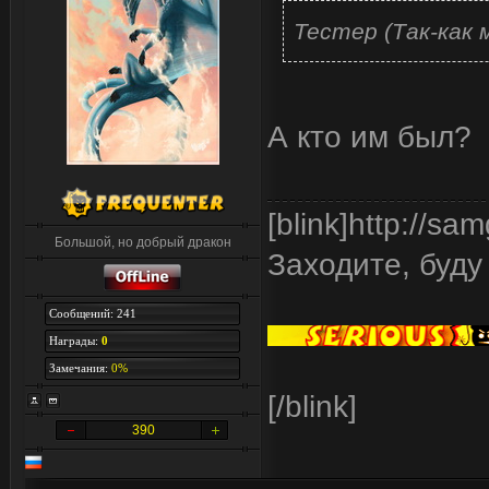
Тестер (Так-как 
А кто им был?
[blink]http://s
Большой, но добрый дракон
Заходите, буду
Сообщений: 241
Награды:
0
Замечания:
0%
[/blink]
390