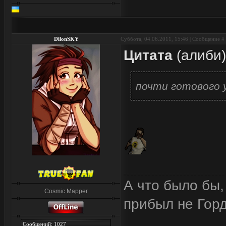
DilonSKY
Суббота, 04.06.2011, 15:46 | Сообщение #
Цитата
(
алиби
)
почти готового 
А что было бы,
Cosmic Mapper
прибыл не Горд
Сообщений: 1027