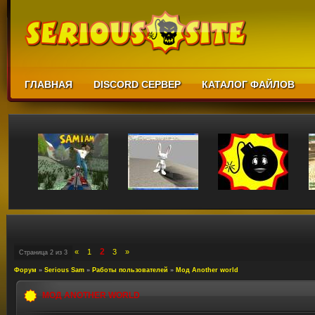
ГЛАВНАЯ
DISCORD СЕРВЕР
КАТАЛОГ ФАЙЛОВ
2
«
1
3
»
Страница
2
из
3
Форум
»
Serious Sam
»
Работы пользователей
»
Мод Another world
МОД ANOTHER WORLD