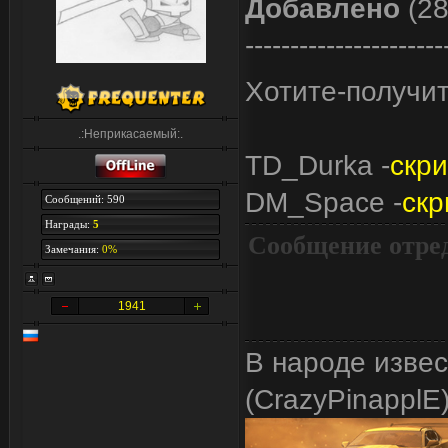
Добавлено
(28
----------------------
Хотите-получи
.:Неприкасаемый:.
TD_Durka -
скр
DM_Space -
скр
Сообщений: 590
Награды:
5
Сообщение отре
Замечания:
0%
1941
В народе изве
(CrazyPinapplE