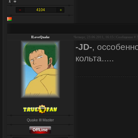
4104
ILoveQuake
Четверг, 23.06.2011, 16:15 | Сообщение #
-JD-
, оссобенн
кольта.....
Quake III Master