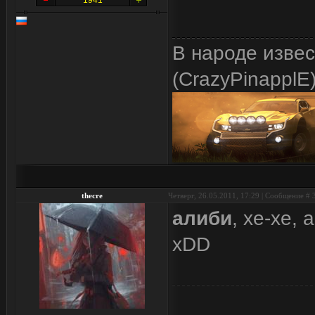
1941
В народе изве
(CrazyPinapplE
thecre
Четверг, 26.05.2011, 17:29 | Сообщение #
алиби
, хе-хе
xDD