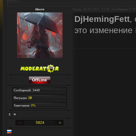
thecre
Среда, 25.05.2011, 13:31 | Сообщение #
31
DjHemingFett
,
это изменение
Сообщений: 3449
Награды:
28
Замечания:
0%
5824