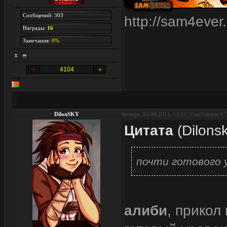
Сообщений: 303
http://sam4ever
Награды:
16
Замечания:
0%
4104
DilonSKY
Четверг, 23.06.2011, 13:11 | Сообщение #
Цитата
(
Dilons
почти готового 
алиби
, прикол