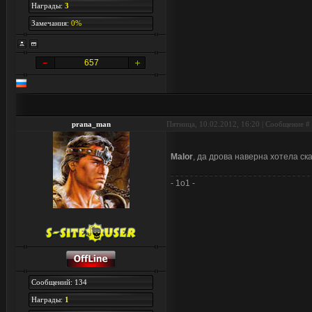
Награды:
3
Замечания:
0%
657
prana_man
Пятница, 10.02.2012, 16:20 | Сообщение #
Malor
, да дрова наверна хотела ск
- 1o1 -
Сообщений: 134
Награды:
1