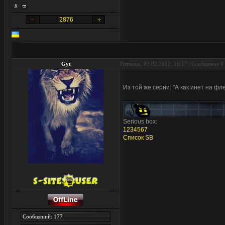
2876
Gyt
Пятница, 03.02.2012, 16:17 | Сообщение #
Из той же серии: "А как инет на фл
Serious box:
1
2
3
4
5
6
7
Список SB
Сообщений: 177