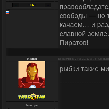
правообладател
5063
свободы — но т
качаем… и разд
славной земле.
Пиратов!
Molodec
Понедельник, 28.05.2012, 13:13 | Сообще
рыбки такие ми
Developer