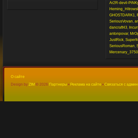
Ar2R-devil-PiNK
Heming_Hitrows
GHOSTDARK1
,
SeriousVovan
,
a
dancraft43
,
Incur
antonpovar
,
MrOg
JustRick
,
Super
SeriousRoman
,
Mercenary_3750
О сайте
Design by
ZIM
©
2026
Партнеры
•
Реклама на сайте
•
Связаться с адми