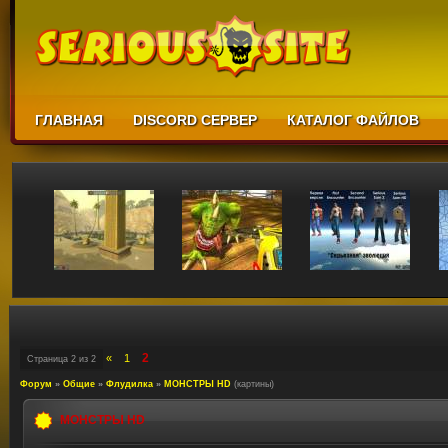
ГЛАВНАЯ
DISCORD СЕРВЕР
КАТАЛОГ ФАЙЛОВ
2
«
1
Страница
2
из
2
Форум
»
Общие
»
Флудилка
»
МОНСТРЫ HD
(картины)
МОНСТРЫ HD