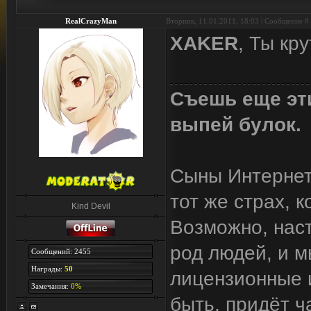
RealCrazyMan
Вторник, 11.01.2011, 18:03 | Сообщение #
XAKER
, Ты кр
Съешь еще эти
выпей булок.
Сыны Интернета
тот же страх, 
Kind Devil
Возможно, наст
род людей, и м
Сообщений: 2455
Награды:
50
лицензионные и
Замечания:
0%
быть, придёт ч