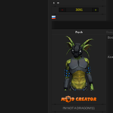
3091
Psych
Понед
Воо
Каж
I'M NOT A DRAGON!!11