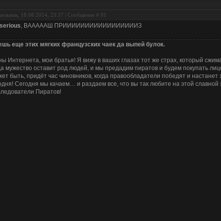
ельник, 18.08.2014, 23:37 | Сообщение #
91
-serious
, ВАААААШ ПРИИИИИИИИИИИИИИИИИЗ
шь еще этих мягких французских чаек да выпей булок.
ы Интернета, мои братья! Я вижу в ваших глазах тот же страх, который сжим
да мужество оставит род людей, и мы предадим пиратов и будем покупать лиц
ет быть, придёт час чиновников, когда правообладатели победят и настанет 
одня! Сегодня мы качаем… и раздаем все, что вы так любите на этой славной 
ледователи Пиратов!