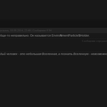
ельник, 18.08.2014, 23:46 | Сообщение #
94
бще-то неправильно. Он называется Enviro
N
mentParticle
S
Holder.
Сообщение отредак
дый человек - это небольшая Вселенная, а познать Вселенную - невозможно