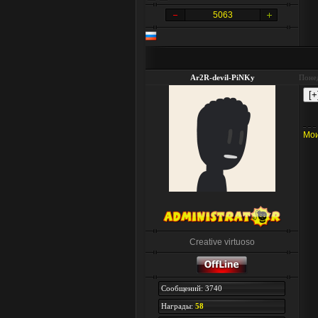
5063
Ar2R-devil-PiNKy
Понед
Мои
Creative virtuoso
Сообщений: 3740
Награды:
58