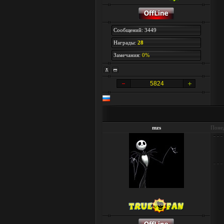
Сообщений: 3449
Награды:
28
Замечания:
0%
5824
mzs
Понед