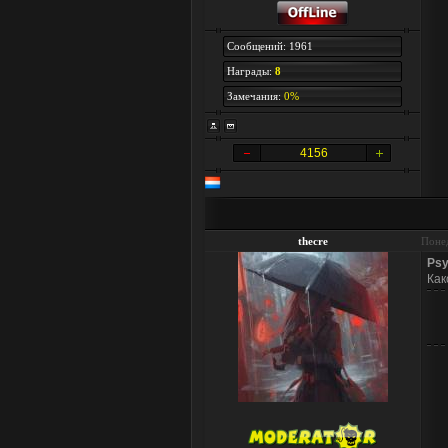
Сообщений: 1961
Награды:
8
Замечания:
0%
4156
thecre
Понед
Ps
Как