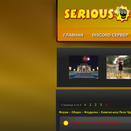
ГЛАВНАЯ
DISCORD СЕРВЕР
4
«
1
2
3
Страница
4
из
4
Форум
»
Общие
»
Флудилка
»
Капитал-шоу Поле Чу
КАПИТАЛ-ШОУ ПОЛЕ ЧУДЕС!