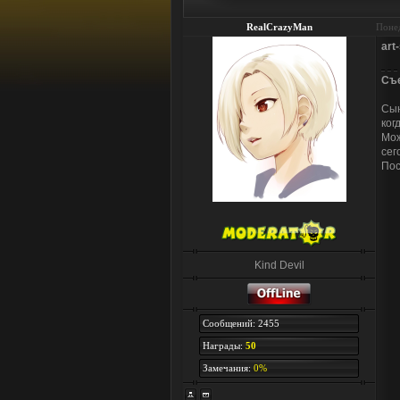
RealCrazyMan
Понед
art
Съе
Сын
ког
Мож
сег
Пос
Kind Devil
Сообщений: 2455
Награды:
50
Замечания:
0%