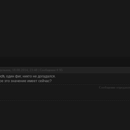
ельник, 18.08.2014, 23:48 | Сообщение #
95
ych
, один фиг, никто не догадался.
ое это значение имеет сейчас?
Сообщение отредакт