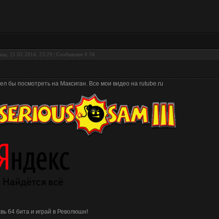
ца, 21.02.2014, 23:29 | Сообщение #
34
ел бы посмотреть на Максиган. Все мои видео на rutube.ru
вь 64 бита и играй в Революшн!