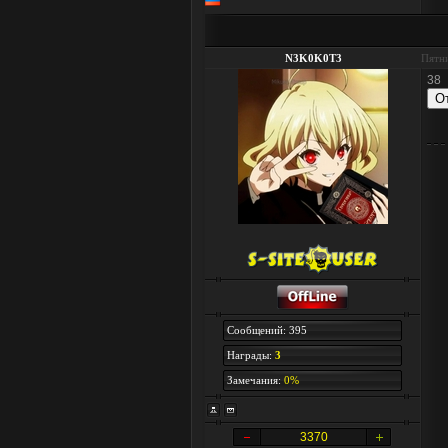
N3K0K0T3
Пятни
38
Сообщений: 395
Награды:
3
Замечания:
0%
3370