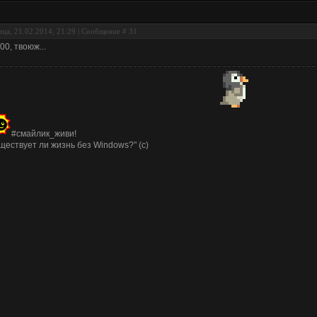
ца, 21.02.2014, 21:29 | Сообщение #
31
00, твоюж...
#смайлик_живи!
ществует ли жизнь без Windows?" (с)