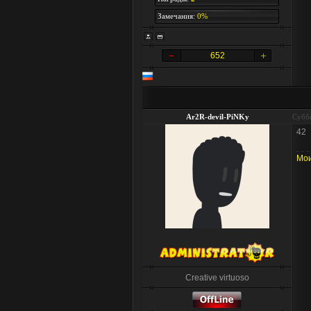
Замечания:
0%
652
Ar2R-devil-PiNKy
Суббо
42
Мои
Creative virtuoso