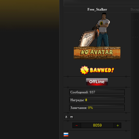
Free_Stalker
Воскр
Сообщений: 937
Награды:
8
Замечания:
0%
8059