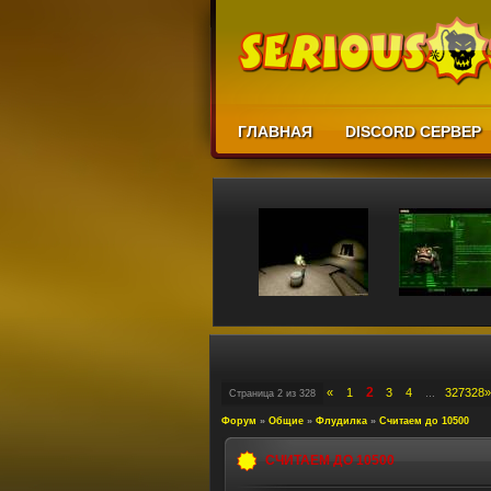
ГЛАВНАЯ
DISCORD СЕРВЕР
2
«
1
3
4
327
328
»
Страница
2
из
328
…
Форум
»
Общие
»
Флудилка
»
Считаем до 10500
СЧИТАЕМ ДО 10500