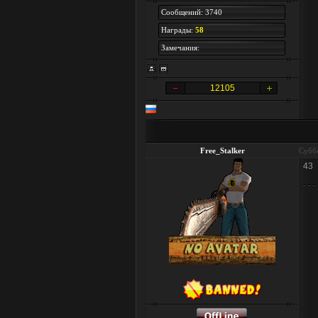
Сообщений: 3740
Награды:
58
Замечания:
12105
Free_Stalker
Суббо
43