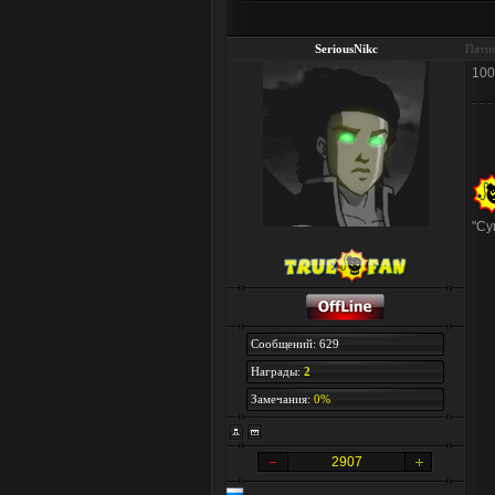
SeriousNikc
Пятни
100
"Су
Сообщений: 629
Награды:
2
Замечания:
0%
2907