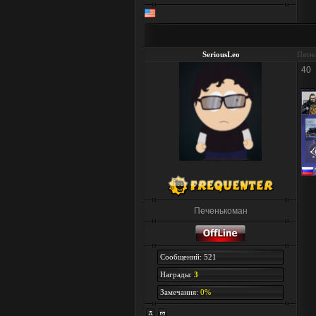
SeriousLeo
Пятни
40
Печенькоман
Сообщений: 521
Награды:
3
Замечания:
0%