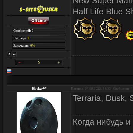
New Super Mari
Half Life Blue Sh
Сообщений: 0
Награды:
0
Замечания:
0%
5
BlackerW
Пятница, 04.08.2023, 14:33 | Сообщение #
Terraria, Dusk,
Когда нибудь и