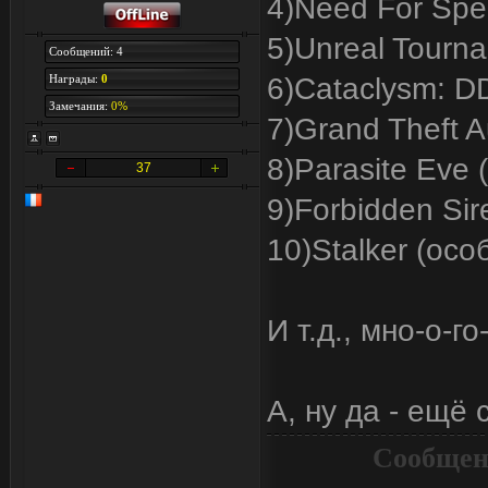
4)Need For Spe
5)Unreal Tourn
Сообщений: 4
Награды:
0
6)Cataclysm: D
Замечания:
0%
7)Grand Theft A
8)Parasite Eve
37
9)Forbidden Sir
10)Stalker (ос
И т.д., мно-о-го
А, ну да - ещё 
Сообщен