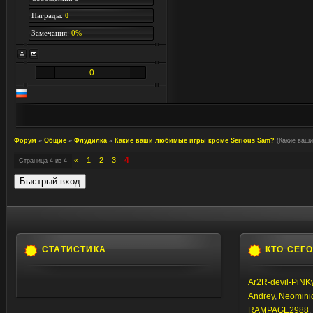
Награды:
0
Замечания:
0%
0
Форум
»
Общие
»
Флудилка
»
Какие ваши любимые игры кроме Serious Sam?
(Какие ваши
4
«
1
2
3
Страница
4
из
4
СТАТИСТИКА
КТО СЕГ
Ar2R-devil-PiNK
Andrey
,
Neomini
RAMPAGE2988
,