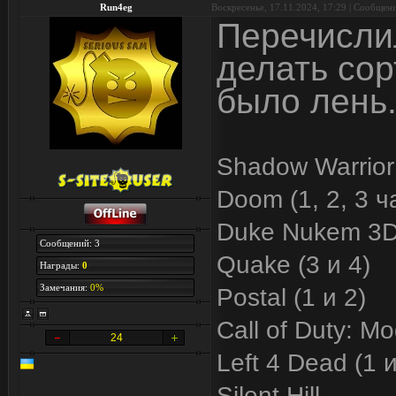
Run4eg
Воскресенье, 17.11.2024, 17:29 | Сообщен
Перечислил
делать со
было лень.
Shadow Warrior
Doom (1, 2, 3 ч
Duke Nukem 3
Сообщений: 3
Quake (3 и 4)
Награды:
0
Замечания:
0%
Postal (1 и 2)
Call of Duty: M
24
Left 4 Dead (1 
Silent Hill