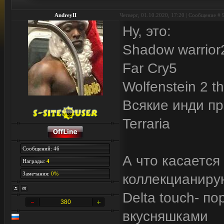
AndreyII
Четверг, 01.10.2020, 17:20 | Сообщение #
Ну, это:
Shadow warrior
Far Cry5
Wolfenstein 2 t
Всякие инди п
Terraria
Сообщений: 46
А что касается 
Награды:
4
Замечания:
0%
коллекцианирую
Delta touch- п
380
вкусняшками