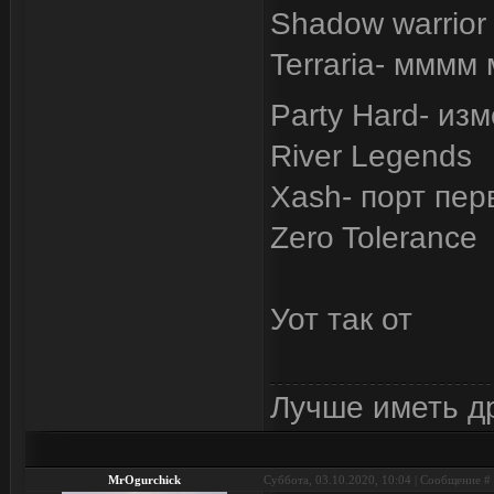
Shadow warrior
Terraria- мммм
Party Hard- из
River Legends
Xash- порт пер
Zero Tolerance
Уот так от
Лучше иметь др
MrOgurchick
Суббота, 03.10.2020, 10:04 | Сообщение #