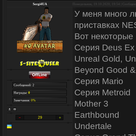
Sergi4UA
Понедельник, 19.10.2020, 19:54 | Сообще
У меня много л
приставках NES 
Вот некоторые 
Серия Deus Ex
Unreal Gold, Un
Beyond Good & 
Серия Mario
Сообщений: 2
Серия Metroid
Награды:
0
Замечания:
0%
Mother 3
Earthbound
29
Undertale