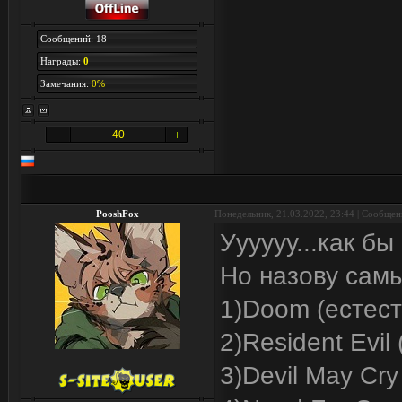
Сообщений: 18
Награды:
0
Замечания:
0%
40
PooshFox
Понедельник, 21.03.2022, 23:44 | Сообще
Уууууу...как бы
Но назову самы
1)Doom (естест
2)Resident Evil 
3)Devil May Cry