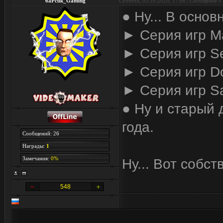
6aPcuk_Gaming
Суббота, 03.10.2020, 17:06 | Сообщение #
● Ну... В осно
► Серия игр M
► Серия игр Se
► Серия игр 
► Серия игр Sa
● Ну и старый д
года.
Сообщений: 26
Награды:
1
Замечания:
0%
Ну... Вот собс
548