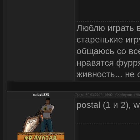
Люблю играть в
старенькие игр
общаюсь со все
нравятся фурр
живность... не
muksik325
Среда, 30.03.2022, 16:02 | Сообщение #
98
postal (1 и 2),