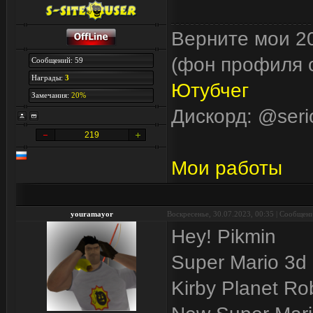
Верните мои 20
(фон профиля с
Сообщений: 59
Награды:
3
Ютубчег
Замечания:
20%
Дискорд: @seri
219
Мои работы
youramayor
Воскресенье, 30.07.2023, 00:35 | Сообщен
Hey! Pikmin
Super Mario 3d
Kirby Planet Ro