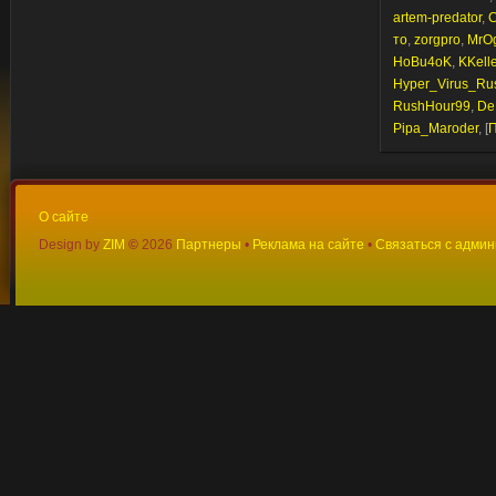
artem-predator
,
C
то
,
zorgpro
,
MrOg
HoBu4oK
,
KKelle
Hyper_Virus_Ru
RushHour99
,
De
Pipa_Maroder
, [
П
О сайте
Design by
ZIM
©
2026
Партнеры
•
Реклама на сайте
•
Связаться с адми