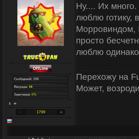
Ну.... Их мног
люблю готику, 
Морровиндом, Ш
просто бесчет
люблю одинако
Перехожу на Fu
Сообщений: 206
Может, возрод
Награды:
16
Замечания:
0%
1799