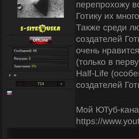
перепрохожу вс
Готику их много
Также среди лю
создателей Готи
очень нравится 
Сообщений: 66
Награды:
2
(только в первую
Замечания:
0%
Half-Life (осо
создателей Готи
714
Мой ЮТуб-кана
https://www.y