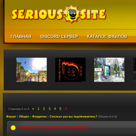
ГЛАВНАЯ
DISCORD СЕРВЕР
КАТАЛОГ ФАЙЛОВ
6
«
1
2
3
4
5
Страница
6
из
6
Форум
»
Общие
»
Флудилка
»
Сколько раз вы подтягиваетесь?
(Пишем все=))
СКОЛЬКО РАЗ ВЫ ПОДТЯГИВАЕТЕСЬ?