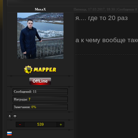
MuxaX
Пятница, 17.03.2017, 18:30 | Сообщение #
я.... где то 20 раз
а к чему вообще та
Сообщений: 11
Награды:
7
Замечания:
0%
539