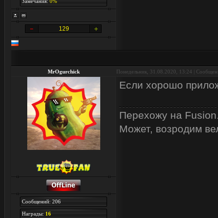
Замечания:
0%
129
MrOgurchick
Понедельник, 31.08.2020, 13:24 | Сообще
Если хорошо прилож
Перехожу на Fusion
Может, возродим ве
Сообщений: 206
Награды:
16