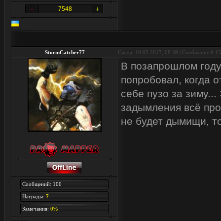
7548
StormCatcher77
Среда, 10.05.2017, 08:39 | Сообщение #
15
В позапрошлом году
попробовал, когда о
себе пузо за зиму..
задымления всё про
не будет дымищи, то
Сообщений: 100
Награды:
7
Замечания:
0%