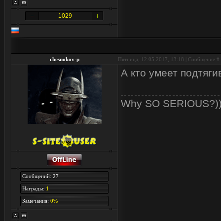
1029
chesnokov-p
Пятница, 12.05.2017, 13:18 | Сообщение #
А кто умеет подтяг
Why SO SERIOUS?)))))
Сообщений: 27
Награды:
1
Замечания:
0%