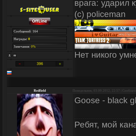
врага: ударил 
(с) policeman
Сообщений: 164
Награды:
0
Замечания:
0%
Нет никого умне
396
Redfield
Понедельник, 03.09.2012, 22:57 | Сообще
Goose - black g
Ребят, мой кан