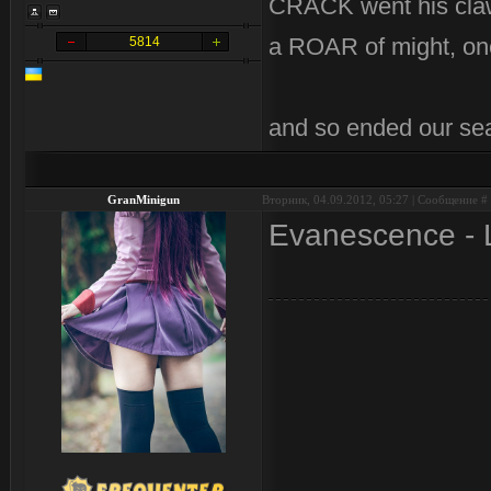
CRACK went his cla
a ROAR of might, on
5814
and so ended our se
GranMinigun
Вторник, 04.09.2012, 05:27 | Сообщение #
Evanescence - L