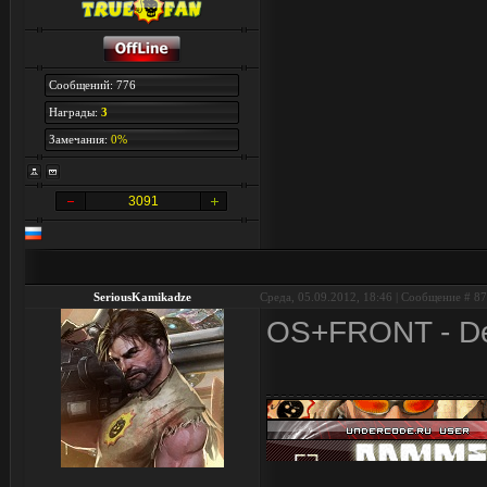
Сообщений: 776
Награды:
3
Замечания:
0%
3091
SeriousKamikadze
Среда, 05.09.2012, 18:46 | Сообщение #
87
OS+FRONT - De