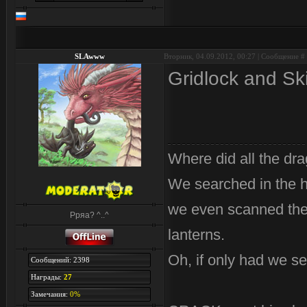
SLAwww
Вторник, 04.09.2012, 00:27 | Сообщение #
Gridlock and Ski
Where did all the dr
We searched in the 
we even scanned the 
Рряа? ^..^
lanterns.
Oh, if only had we se
Сообщений: 2398
Награды:
27
Замечания:
0%