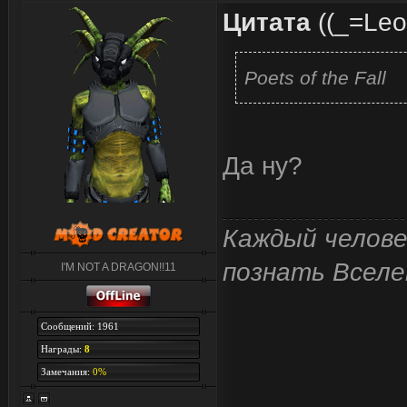
Цитата
(
(_=Leo
Poets of the Fall
Да ну?
Каждый челове
познать Вселе
I'M NOT A DRAGON!!11
Сообщений: 1961
Награды:
8
Замечания:
0%