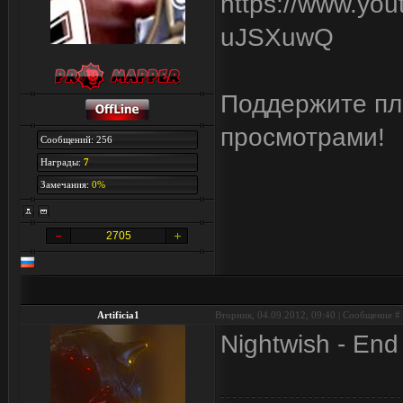
https://www.yo
uJSXuwQ
Поддержите пли
просмотрами!
Сообщений: 256
Награды:
7
Замечания:
0%
2705
Artificia1
Вторник, 04.09.2012, 09:40 | Сообщение #
Nightwish - End 