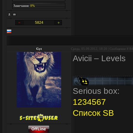
Замечания:
0%
5824
Gyt
Среда, 05.09.2012, 18:20 | Сообщение #
84
Avicii – Levels
Serious box:
1
2
3
4
5
6
7
Список SB