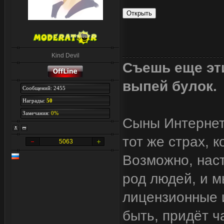
Kind Devil
Съешь еще эти
выпей булок.
Сообщений: 2455
Награды:
50
Замечания:
0%
Сыны Интернета
тот же страх, 
5063
Возможно, наст
род людей, и м
лицензионные и
быть, придёт ч