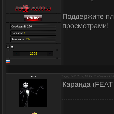
Поддержите пли
просмотрами!
Сообщений: 256
Награды:
7
Замечания:
0%
2705
mzs
Среда, 05.09.2012, 18:45 | Сообщение #
86
Каранда (FEAT