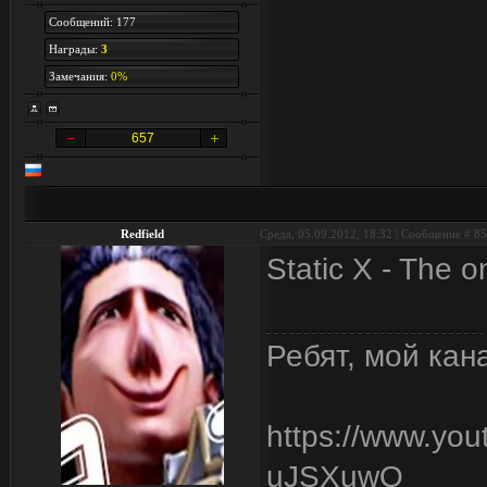
Сообщений: 177
Награды:
3
Замечания:
0%
657
Redfield
Среда, 05.09.2012, 18:32 | Сообщение #
85
Static X - The o
Ребят, мой кан
https://www.yo
uJSXuwQ