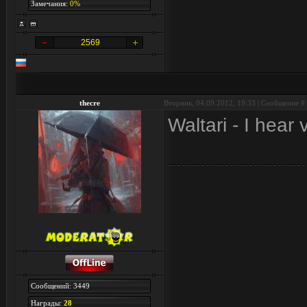
Замечания:
0%
2569
thecre
Вторник, 04.09.2012, 19:33 | Сообщение #
Waltari - I hear 
Сообщений: 3449
Награды:
28