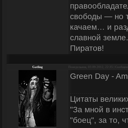
правообладател
свободы — но т
качаем… и разд
славной земле.
Пиратов!
Gatling
Понедельник, 03.09.2012, 22:35 | Сообще
Green Day - Ame
Цитаты велики
"За мной в инс
"боец", за то, 