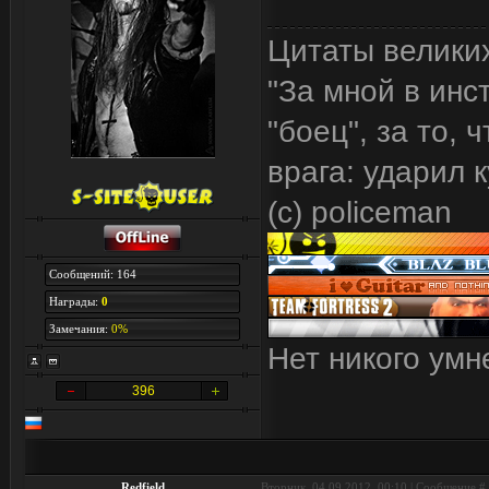
Цитаты велики
"За мной в инс
"боец", за то, 
врага: ударил 
(с) policeman
Сообщений: 164
Награды:
0
Замечания:
0%
Нет никого умне
396
Redfield
Вторник, 04.09.2012, 00:10 | Сообщение #