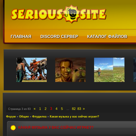
ГЛАВНАЯ
DISCORD СЕРВЕР
КАТАЛОГ ФАЙЛОВ
3
«
1
2
4
5
82
83
»
Страница
3
из
83
…
Форум
»
Общие
»
Флудилка
»
Какая музыка у вас сейчас играет?
КАКАЯ МУЗЫКА У ВАС СЕЙЧАС ИГРАЕТ?