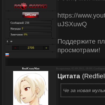
https://www.yo
uJSXuwQ
Сообщений: 256
Награды:
7
Замечания:
0%
Поддержите пли
2705
просмотрами!
RealCrazyMan
Воскресенье, 02.09.2012, 18:08 | Сообщен
Цитата
(
Redfie
Че за новая муль