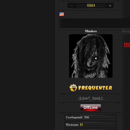
6884
Mindero
Воскр
п
.::[L]iveT_Spe[L]::.
Сообщений: 366
Награды:
11