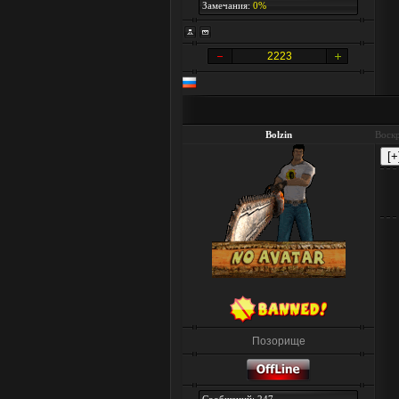
Замечания:
0%
2223
Bolzin
Воскр
Позорище