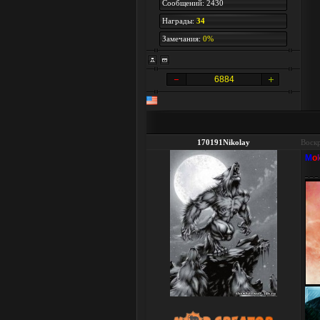
Сообщений: 2430
Награды:
34
Замечания:
0%
6884
170191Nikolay
Воскр
M
o
l