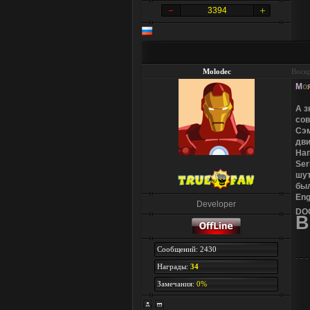
3394
Molodec
Воскр
М
о
А
з
с
о
в
С
э
д
в
Н
а
S
e
r
ш
у
б
ы
E
n
Developer
D
O
В
Сообщений: 2430
Награды:
34
Замечания:
0%