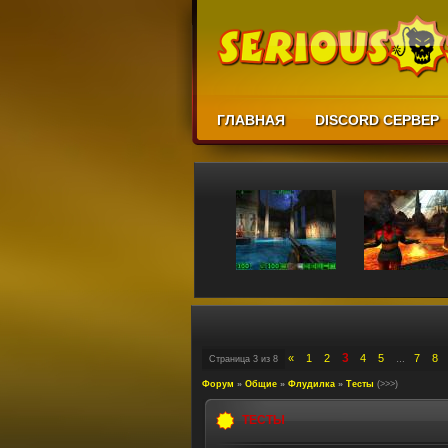
ГЛАВНАЯ
DISCORD СЕРВЕР
3
«
1
2
4
5
7
8
Страница
3
из
8
…
Форум
»
Общие
»
Флудилка
»
Тесты
(>>>)
ТЕСТЫ