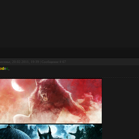
есенье, 20.02.2011, 19:39 | Сообщение #
67
o
d
e
c
,