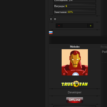
Сообщений: 247
Награды:
6
Замечания:
60%
Molodec
Воскр
Раб
Developer