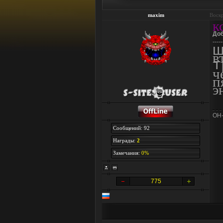
maxim
Воскр
к
До
-----
ш
в
т
ч
п
э
OH-
Сообщений: 92
Награды:
2
Замечания:
0%
775