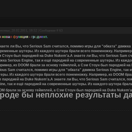
есенье, 20.02.2011, 18:52 | Сообщение #
63
я
н
о
в
а
я
ф
у
н
к
ц
и
я
-
г
р
а
д
и
е
н
т
.
н
а
е
т
е
л
и
В
ы
,
ч
т
о
S
e
r
i
o
u
s
S
a
m
с
ч
и
т
а
л
с
я
,
п
о
м
и
м
о
и
г
р
ы
д
л
я
"
о
б
к
а
т
а
"
д
в
и
ж
к
а
р
е
м
е
н
н
ы
е
ш
у
т
е
р
ы
.
И
з
к
а
ж
д
о
г
о
ш
у
т
е
р
а
б
р
а
л
и
в
с
е
г
о
п
о
н
е
м
н
о
ж
к
у
.
Н
а
п
р
и
м
е
р
м
С
т
о
у
н
б
ы
л
п
а
р
о
д
и
е
й
н
а
D
u
k
e
N
u
k
e
m
'
а
.
А
з
н
а
е
т
е
л
и
В
ы
,
ч
т
о
S
e
r
i
o
u
s
S
a
m
с
и
ж
к
а
S
e
r
i
o
u
s
E
n
g
i
n
e
,
т
а
к
и
е
щ
ё
п
а
р
о
д
и
е
й
н
а
с
о
в
р
е
м
е
н
н
ы
е
ш
у
т
е
р
ы
.
И
з
к
а
ж
д
о
п
р
и
м
е
р
,
и
з
D
O
O
M
б
р
а
л
и
з
а
о
с
н
о
в
у
г
е
й
м
п
л
е
й
,
а
С
э
м
С
т
о
у
н
б
ы
л
п
а
р
о
д
и
е
й
н
а
i
o
u
s
S
a
m
с
ч
и
т
а
л
с
я
,
п
о
м
и
м
о
и
г
р
ы
д
л
я
"
о
б
к
а
т
а
"
д
в
и
ж
к
а
S
e
r
i
o
u
s
E
n
g
i
n
e
,
т
а
к
и
т
е
р
ы
.
И
з
к
а
ж
д
о
г
о
ш
у
т
е
р
а
б
р
а
л
и
в
с
е
г
о
п
о
н
е
м
н
о
ж
к
у
.
Н
а
п
р
и
м
е
р
,
и
з
D
O
O
M
б
р
а
л
п
а
р
о
д
и
е
й
н
а
D
u
k
e
N
u
k
e
m
'
а
.
А
з
н
а
е
т
е
л
и
В
ы
,
ч
т
о
S
e
r
i
o
u
s
S
a
m
с
ч
и
т
а
л
с
я
,
п
о
g
i
n
e
,
т
а
к
и
е
щ
ё
п
а
р
о
д
и
е
й
н
а
с
о
в
р
е
м
е
н
н
ы
е
ш
у
т
е
р
ы
.
И
з
к
а
ж
д
о
г
о
ш
у
т
е
р
а
б
р
а
л
O
M
б
р
а
л
и
з
а
о
с
н
о
в
у
г
е
й
м
п
л
е
й
,
а
С
э
м
С
т
о
у
н
б
ы
л
п
а
р
о
д
и
е
й
н
а
D
u
k
e
N
u
k
e
m
'
а
р
о
д
е
б
ы
н
е
п
л
о
х
и
е
р
е
з
у
л
ь
т
а
т
ы
д