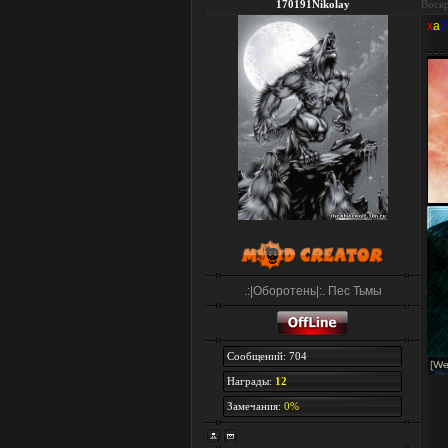
170191Nikolay
Воскр
х
а
й
.:|Оборотень|:. Пес Тьмы
Сообщений: 704
Награды:
12
Замечания:
0%