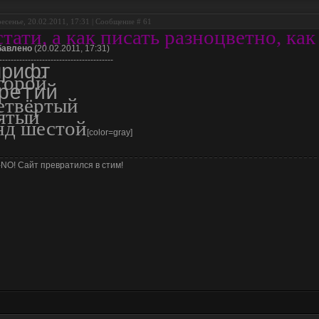
есенье, 20.02.2011, 17:31 | Сообщение #
61
стати, а как писать разноцветно, ка
бавлено
(20.02.2011, 17:31)
----------------------------------------
рифт
торой
ретий
етвёртый
ятый
нд шестой
[color=gray]
NO! Сайт превратился в стим!