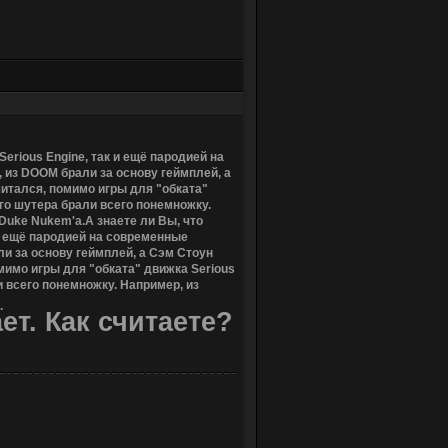
S
e
r
i
o
u
s
E
n
g
i
n
e
,
т
а
к
и
е
щ
ё
п
а
р
о
д
и
е
й
н
а
,
и
з
D
O
O
M
б
р
а
л
и
з
а
о
с
н
о
в
у
г
е
й
м
п
л
е
й
,
а
ч
и
т
а
л
с
я
,
п
о
м
и
м
о
и
г
р
ы
д
л
я
"
о
б
к
а
т
а
"
г
о
ш
у
т
е
р
а
б
р
а
л
и
в
с
е
г
о
п
о
н
е
м
н
о
ж
к
у
.
D
u
k
e
N
u
k
e
m
'
а
.
А
з
н
а
е
т
е
л
и
В
ы
,
ч
т
о
е
щ
ё
п
а
р
о
д
и
е
й
н
а
с
о
в
р
е
м
е
н
н
ы
е
л
и
з
а
о
с
н
о
в
у
г
е
й
м
п
л
е
й
,
а
С
э
м
С
т
о
у
н
м
и
м
о
и
г
р
ы
д
л
я
"
о
б
к
а
т
а
"
д
в
и
ж
к
а
S
e
r
i
o
u
s
и
в
с
е
г
о
п
о
н
е
м
н
о
ж
к
у
.
Н
а
п
р
и
м
е
р
,
и
з
.
а
е
т
.
К
а
к
с
ч
и
т
а
е
т
е
?