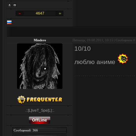
4647
Mindero
Пятница, 19.08.2011, 10:15 | Сообщение #
10/10
люблю аниме
.::[L]iveT_Spe[L]::.
Сообщений: 366