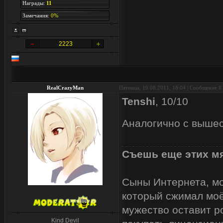
Награды:
11
Замечания:
0%
2223
RealCrazyMan
Пятница, 19.08.2011, 18:04 | Сообщение #
Tenshi
, 10/10
Аналогично с выше
Съешь еще этих мя
Сыны Интернета, мои
который сжимал моё
мужество оставит р
Kind Devil