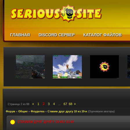
ГЛАВНАЯ
DISCORD СЕРВЕР
КАТАЛОГ ФАЙЛОВ
2
«
1
3
4
67
68
»
Страница
2
из
68
…
Форум
»
Общие
»
Флудилка
»
Ставим друг другу 10 из 10-и
(Оцениваем аватары)
СТАВИМ ДРУГ ДРУГУ 10 ИЗ 10-И