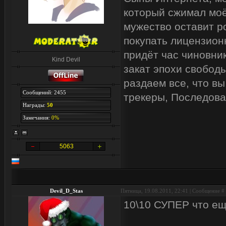
который сжимал моё
мужество оставит р
покупать лицензион
придёт час чиновник
Kind Devil
закат эпохи свобод
раздаем все, что вы
Сообщений: 2455
трекеры, Последова
Награды:
50
Замечания:
0%
5063
Devil_D_Stas
Пятница, 19.08.2011, 22:41 | Сообщение #
10\10 СУПЕР что ещ