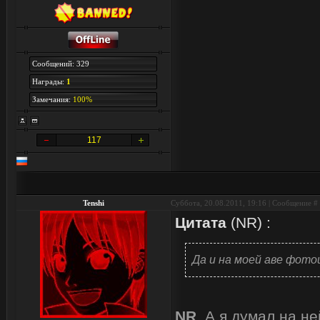
Сообщений: 329
Награды:
1
Замечания:
100%
117
Tenshi
Суббота, 20.08.2011, 19:16 | Сообщение #
Цитата
(
NR
)
:
Да и на моей аве фото
NR
, А я думал на н