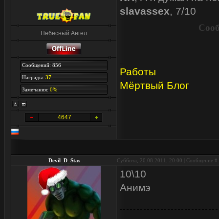
slavassex
, 7/10
Сооб
Небесный Ангел
Сообщений: 856
Работы
Награды:
37
Мёртвый Блог
Замечания:
0%
4647
Devil_D_Stas
Суббота, 20.08.2011, 20:00 | Сообщение #
10\10
Анимэ