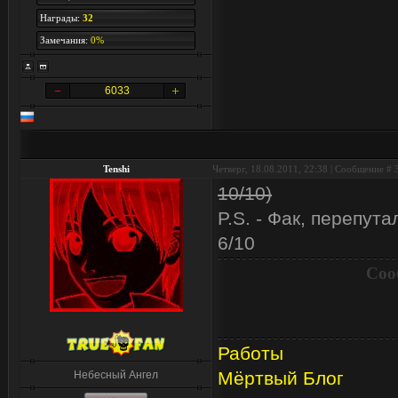
Награды:
32
Замечания:
0%
6033
Tenshi
Четверг, 18.08.2011, 22:38 | Сообщение #
10/10)
P.S. - Фак, перепут
6/10
Соо
Работы
Мёртвый Блог
Небесный Ангел